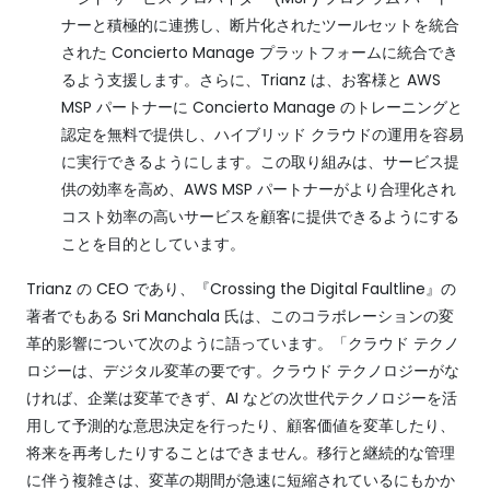
ナーと積極的に連携し、断片化されたツールセットを統合
された Concierto Manage プラットフォームに統合でき
るよう支援します。さらに、Trianz は、お客様と AWS
MSP パートナーに Concierto Manage のトレーニングと
認定を無料で提供し、ハイブリッド クラウドの運用を容易
に実行できるようにします。この取り組みは、サービス提
供の効率を高め、AWS MSP パートナーがより合理化され
コスト効率の高いサービスを顧客に提供できるようにする
ことを目的としています。
Trianz の CEO であり、『Crossing the Digital Faultline』の
著者でもある Sri Manchala 氏は、このコラボレーションの変
革的影響について次のように語っています。「クラウド テクノ
ロジーは、デジタル変革の要です。クラウド テクノロジーがな
ければ、企業は変革できず、AI などの次世代テクノロジーを活
用して予測的な意思決定を行ったり、顧客価値を変革したり、
将来を再考したりすることはできません。移行と継続的な管理
に伴う複雑さは、変革の期間が急速に短縮されているにもかか