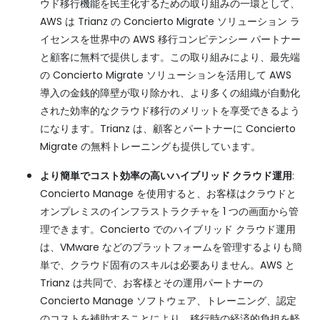
ウド移行機能を民主化するための取り組みの一環として、
AWS は Trianz の Concierto Migrate ソリューション ラ
イセンスを世界中の AWS 移行コンピテンシー パートナー
と顧客に無料で提供します。この取り組みにより、最先端
の Concierto Migrate ソリューションを活用して AWS
導入の金銭的障壁が取り除かれ、より多くの組織が自動化
された効率的なクラウド移行のメリットを享受できるよう
になります。Trianz は、顧客とパートナーに Concierto
Migrate の無料トレーニングも提供しています。
より簡単でコスト効率の高いハイブリッド クラウド運用
:
Concierto Manage を使用すると、お客様はクラウドと
オンプレミスのインフラストラクチャを 1 つの画面から管
理できます。Concierto でのハイブリッド クラウド運用
は、VMware などのプラットフォームを管理するよりも簡
単で、クラウド固有のスキルは必要ありません。AWS と
Trianz は共同で、お客様とその運用パートナーの
Concierto Manage ソフトウェア、トレーニング、認定
のコストを補助することにより、移行時の経済的負担を軽