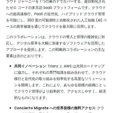
ラウド ジャーニーを 1 つの傘の下でカバーする、超自動化され
たゼロ コードの多言語 SaaS プラットフォームです。クラウド
への超高速移行、PaaS の近代化、ハイブリッド クラウド管理
を可能にし、360 度の可観測性と自動化された人工知能 (AI) ベ
ースの異常修復を通じてクラウドを最大限に活用します。
このコラボレーションは、クラウドの導入と管理の複雑化に対
応し、デジタル変革を大幅に加速するソフトウェアを活用した
アプローチを提供します。この戦略的コラボレーションの主な
要素は次のとおりです。
共同イノベーション
: Trianz と AWS は共同ロードマップ
に協力し、それぞれの専門知識を組み合わせて、クラウド
移行と近代化の取り組みを効率化する高度なソリューショ
ンを開発します。これにより、あらゆる規模の組織にとっ
てクラウド管理がより効率的で、アクセスしやすく、経済
的なものになります。
Concierto Migrate への世界規模の無料アクセス
: クラ