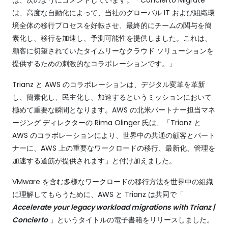
は、次のようにコメントしています。「Concierto Migrate
は、高度な自動化によって、当社のグローバル IT および組織環
境全体の移行プロセスを好転させ、最終的にチームの関与を簡
素化し、移行を加速し、予測可能性を提供しました。これは、
顧客に切望されていたタイムリーなクラウド ソリューションを
提供するための刺激的なコラボレーションです。」
Trianz と AWS のコラボレーションは、デジタル変革を革新
し、簡素化し、民主化し、加速するというミッションにおいて
極めて重要な瞬間となります。AWS の北米パートナー担当マネ
ージング ディレクターの Rima Olinger 氏は、「Trianz と
AWS のコラボレーションにより、世界中の共通の顧客とパート
ナーに、AWS 上の重要なワークロードの移行、最新化、管理を
加速する道筋が提供されます」と付け加えました。
VMware を含む多様なワークロードの移行方法を世界中の組織
に理解してもらうために、AWS と Trianz は共同で「
Accelerate your legacy workload migrations with Trianz |
Concierto
」というタイトルの電子書籍をリリースしました。