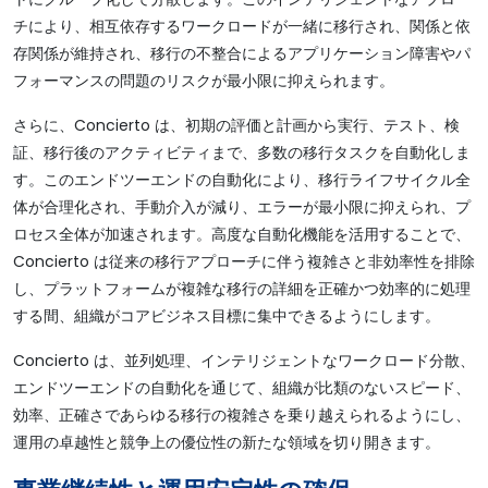
チにより、相互依存するワークロードが一緒に移行され、関係と依
存関係が維持され、移行の不整合によるアプリケーション障害やパ
フォーマンスの問題のリスクが最小限に抑えられます。
さらに、Concierto は、初期の評価と計画から実行、テスト、検
証、移行後のアクティビティまで、多数の移行タスクを自動化しま
す。このエンドツーエンドの自動化により、移行ライフサイクル全
体が合理化され、手動介入が減り、エラーが最小限に抑えられ、プ
ロセス全体が加速されます。高度な自動化機能を活用することで、
Concierto は従来の移行アプローチに伴う複雑さと非効率性を排除
し、プラットフォームが複雑な移行の詳細を正確かつ効率的に処理
する間、組織がコアビジネス目標に集中できるようにします。
Concierto は、並列処理、インテリジェントなワークロード分散、
エンドツーエンドの自動化を通じて、組織が比類のないスピード、
効率、正確さであらゆる移行の複雑さを乗り越えられるようにし、
運用の卓越性と競争上の優位性の新たな領域を切り開きます。