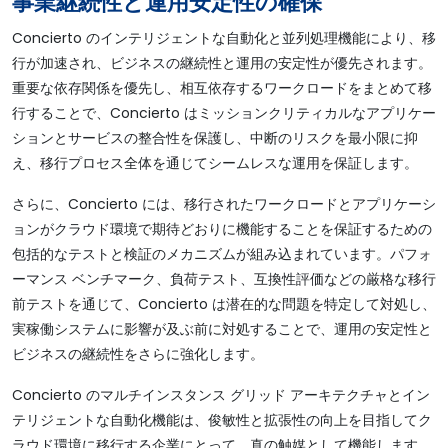
事業継続性と運用安定性の確保
Concierto のインテリジェントな自動化と並列処理機能により、移
行が加速され、ビジネスの継続性と運用の安定性が優先されます。
重要な依存関係を優先し、相互依存するワークロードをまとめて移
行することで、Concierto はミッションクリティカルなアプリケー
ションとサービスの整合性を保護し、中断のリスクを最小限に抑
え、移行プロセス全体を通じてシームレスな運用を保証します。
さらに、Concierto には、移行されたワークロードとアプリケーシ
ョンがクラウド環境で期待どおりに機能することを保証するための
包括的なテストと検証のメカニズムが組み込まれています。パフォ
ーマンス ベンチマーク、負荷テスト、互換性評価などの厳格な移行
前テストを通じて、Concierto は潜在的な問題を特定して対処し、
実稼働システムに影響が及ぶ前に対処することで、運用の安定性と
ビジネスの継続性をさらに強化します。
Concierto のマルチインスタンス グリッド アーキテクチャとイン
テリジェントな自動化機能は、俊敏性と拡張性の向上を目指してク
ラウド環境に移行する企業にとって、真の触媒として機能します。