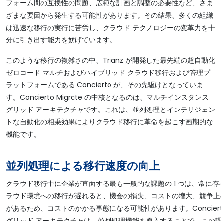
フォーム間の互換性の問題、広範な計画と調整の必要性など、さま
ざまな要因から発生する可能性があります。その結果、多くの組織
は迅速な移行の実行に苦労し、クラウド テクノロジーの変革力を十
分に引き出す能力を妨げています。
このような移行の複雑さの中、Trianz が開発した最先端の超自動化
ゼロコード マルチおよびハイブリッド クラウド移行および管理プ
ラットフォームである Concierto が、その先駆けとなっていま
す。Concierto Migrate の中核となるのは、マルチインスタンス
グリッド アーキテクチャです。これは、並列処理とインテリジェン
トな自動化の相乗効果によりクラウド移行に革命を起こす画期的な
機能です。
並列処理による移行速度の向上
クラウド移行中に企業が直面する最も一般的な課題の 1 つは、常に
ラウド環境への移行が遅れると、機会の損失、コストの増大、競争上
があるため、コストのかかる事態になる可能性があります。Concier
グリッド アーキテクチャは、並列処理機能を導入することで、この