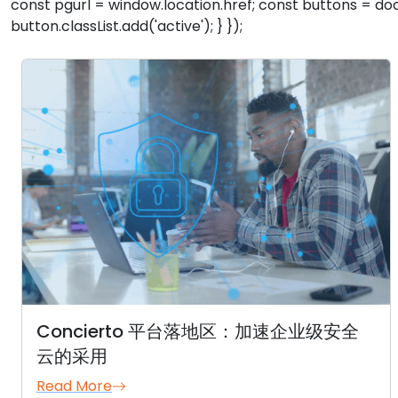
const pgurl = window.location.href; const buttons = doc
button.classList.add('active'); } });
Concierto 平台落地区：加速企业级安全
云的采用
Read More