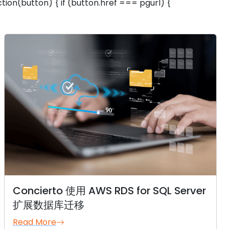
tion(button) { if (button.href === pgurl) {
Concierto 使用 AWS RDS for SQL Server
扩展数据库迁移
Read More