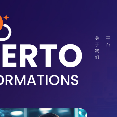
关
平
于
台
我
们