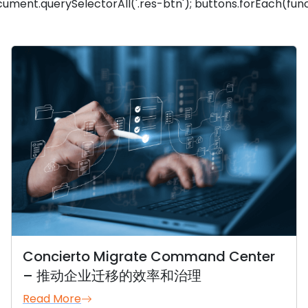
ument.querySelectorAll('.res-btn'); buttons.forEach(func
Concierto Migrate Command Center
– 推动企业迁移的效率和治理
Read More