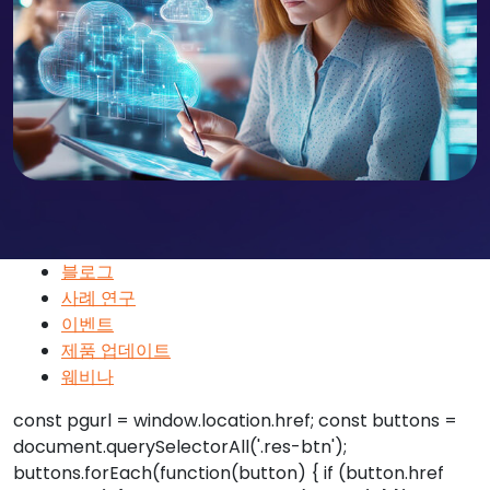
블로그
사례 연구
이벤트
제품 업데이트
웨비나
const pgurl = window.location.href; const buttons =
document.querySelectorAll('.res-btn');
buttons.forEach(function(button) { if (button.href