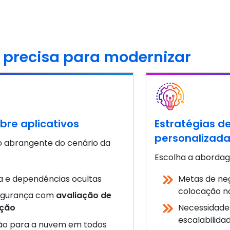
 precisa para modernizar
bre aplicativos
Estratégias d
personalizad
abrangente do cenário da
Escolha a aborda
a e dependências ocultas
Metas de neg
colocação n
segurança com
avaliação de
eção
Necessidade
escalabilida
ão para a nuvem em todos