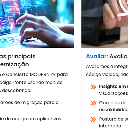
 as principais
Avaliar:
Avalia
ernização
Avaliamos a integr
am o Concierto MODERNIZE para
código violado, nã
ódigo-fonte usando mais de
Insights em
, descobrindo:
visualizações
adrões de migração para a
Gargalos de
escalabilida
e de código em aplicativos
Postura de 
integrada