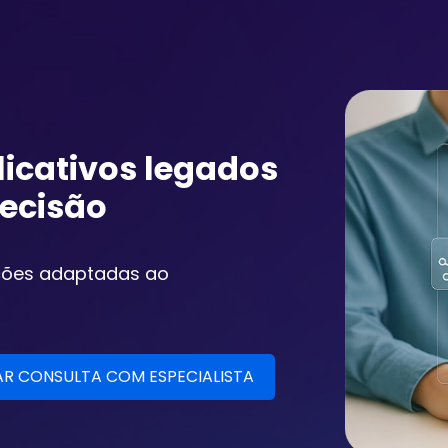
icativos legados
recisão
ações adaptadas ao
A