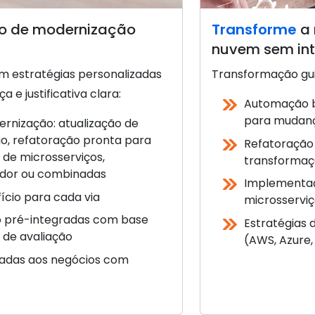
ro de modernização
Transforme
a 
nuvem sem int
m estratégias personalizadas
Transformação gui
e justificativa clara:
Automação 
para mudanç
rnização: atualização de
ão, refatoração pronta para
Refatoração
 de microsserviços,
transformaç
idor ou combinadas
Implementaç
ício para cada via
microsserviç
ço pré-integradas com base
Estratégias 
 de avaliação
(AWS, Azure
adas aos negócios com